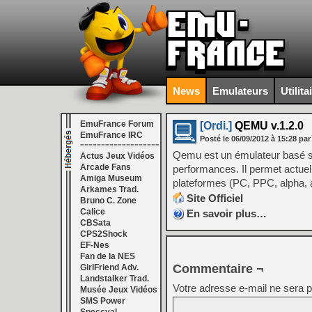
News
Emulateurs
Utilita
EmuFrance Forum
[Ordi.]
QEMU v.1.2.0
EmuFrance IRC
Posté le
06/09/2012
à
15:28
par
===================
Qemu est un émulateur basé sur
Actus Jeux Vidéos
Arcade Fans
performances. Il permet actue
Amiga Museum
plateformes (PC, PPC, alpha, 
Arkames Trad.
Site Officiel
Bruno C. Zone
Calice
En savoir plus…
CBSata
CPS2Shock
EF-Nes
Fan de la NES
Commentaire ¬
GirlFriend Adv.
Landstalker Trad.
Votre adresse e-mail ne sera p
Musée Jeux Vidéos
SMS Power