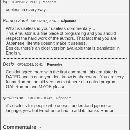
lop
08/09/2012, 19:43
|
Répondre
useless in every way
Ramon Zarat
08/09/2012, 20:47
|
Répondre
What is useless is your useless commentary…
This emulator is a fine piece of programing and you should
respect the hard work of the authors. That fact that you are
Japanese illiterate doesn’t make it useless.
Beside, there’s an older version available that is translated in
English.
Desio
09/09/2012, 03:41
|
Répondre
Couldnt agree more with the first comment, this emulator is
DATED and in case you dont know is shareware. You are very
funny Ramon, an old version exist here of a dated program…
GAL Ramon and MYOB please
greatxerox
09/09/2012, 03:42
|
Répondre
it’s useless for people who doesn’t understand japanese
langage, yes. but Emufrance had to add it. thanks Ramon
Commentaire ¬