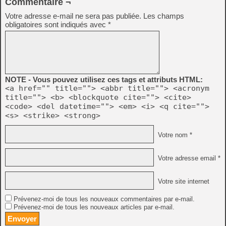
Commentaire ¬
Votre adresse e-mail ne sera pas publiée.
Les champs
obligatoires sont indiqués avec
*
NOTE - Vous pouvez utilisez ces tags et attributs HTML:
<a href="" title=""> <abbr title=""> <acronym
title=""> <b> <blockquote cite=""> <cite>
<code> <del datetime=""> <em> <i> <q cite="">
<s> <strike> <strong>
Votre nom *
Votre adresse email *
Votre site internet
Prévenez-moi de tous les nouveaux commentaires par e-mail.
Prévenez-moi de tous les nouveaux articles par e-mail.