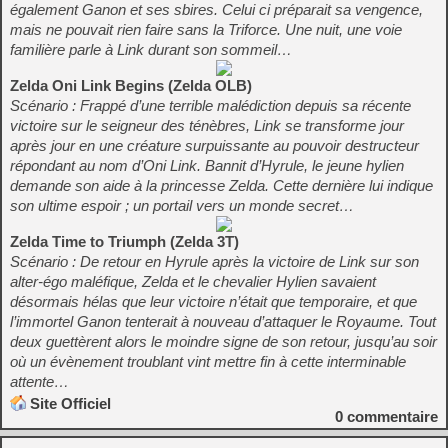
également Ganon et ses sbires. Celui ci préparait sa vengence,
mais ne pouvait rien faire sans la Triforce. Une nuit, une voie
familière parle à Link durant son sommeil…
Zelda Oni Link Begins (Zelda OLB)
Scénario : Frappé d’une terrible malédiction depuis sa récente
victoire sur le seigneur des ténèbres, Link se transforme jour
après jour en une créature surpuissante au pouvoir destructeur
répondant au nom d’Oni Link. Bannit d’Hyrule, le jeune hylien
demande son aide à la princesse Zelda. Cette dernière lui indique
son ultime espoir ; un portail vers un monde secret…
Zelda Time to Triumph (Zelda 3T)
Scénario : De retour en Hyrule après la victoire de Link sur son
alter-égo maléfique, Zelda et le chevalier Hylien savaient
désormais hélas que leur victoire n’était que temporaire, et que
l’immortel Ganon tenterait à nouveau d’attaquer le Royaume. Tout
deux guettèrent alors le moindre signe de son retour, jusqu’au soir
où un évènement troublant vint mettre fin à cette interminable
attente…
Site Officiel
0
commentaire