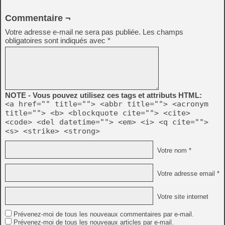
Commentaire ¬
Votre adresse e-mail ne sera pas publiée.
Les champs
obligatoires sont indiqués avec
*
NOTE - Vous pouvez utilisez ces tags et attributs HTML:
<a href="" title=""> <abbr title=""> <acronym
title=""> <b> <blockquote cite=""> <cite>
<code> <del datetime=""> <em> <i> <q cite="">
<s> <strike> <strong>
Votre nom *
Votre adresse email *
Votre site internet
Prévenez-moi de tous les nouveaux commentaires par e-mail.
Prévenez-moi de tous les nouveaux articles par e-mail.