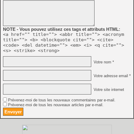
NOTE - Vous pouvez utilisez ces tags et attributs HTML:
<a href="" title=""> <abbr title=""> <acronym
title=""> <b> <blockquote cite=""> <cite>
<code> <del datetime=""> <em> <i> <q cite="">
<s> <strike> <strong>
Votre nom *
Votre adresse email *
Votre site internet
Prévenez-moi de tous les nouveaux commentaires par e-mail.
Prévenez-moi de tous les nouveaux articles par e-mail.