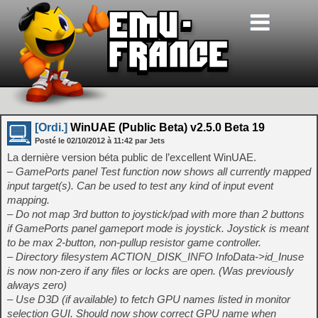
[Ordi.]
WinUAE (Public Beta) v2.5.0 Beta 19
Posté le
02/10/2012
à
11:42
par Jets
La dernière version béta public de l’excellent WinUAE.
– GamePorts panel Test function now shows all currently mapped
input target(s). Can be used to test any kind of input event
mapping.
– Do not map 3rd button to joystick/pad with more than 2 buttons
if GamePorts panel gameport mode is joystick. Joystick is meant
to be max 2-button, non-pullup resistor game controller.
– Directory filesystem ACTION_DISK_INFO InfoData->id_Inuse
is now non-zero if any files or locks are open. (Was previously
always zero)
– Use D3D (if available) to fetch GPU names listed in monitor
selection GUI. Should now show correct GPU name when