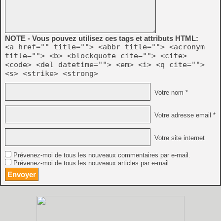
NOTE - Vous pouvez utilisez ces tags et attributs HTML:
<a href="" title=""> <abbr title=""> <acronym
title=""> <b> <blockquote cite=""> <cite>
<code> <del datetime=""> <em> <i> <q cite="">
<s> <strike> <strong>
Votre nom *
Votre adresse email *
Votre site internet
Prévenez-moi de tous les nouveaux commentaires par e-mail.
Prévenez-moi de tous les nouveaux articles par e-mail.