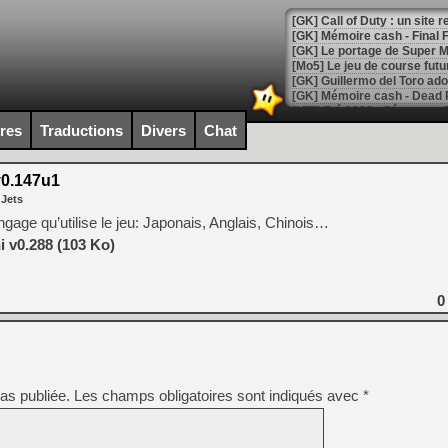
[GK] Le portage de Super M
[Mo5] Le jeu de course fut
[GK] Guillermo del Toro ado
[LTF] Eté 2026 - Séquence 
ires
Traductions
Divers
Chat
[GK] Mistfall Hunter : déjà 
[GK] Wo Long 2 évolue avec
[GK] Crossfire : un TPS à 100
0.147u1
[LS] [PS5] Premiers signes 
 Jets
langage qu’utilise le jeu: Japonais, Anglais, Chinois…
 v0.288 (103 Ko)
[Mo5] DOOM arrive en cart
0
[GK] Bethesda fête les 30 
[GK] Roblox : l'action en B
[GK] Agenda - GeForce NOW
as publiée.
Les champs obligatoires sont indiqués avec
*
[GK] Devolver Digital en a 
[LS] [PS5] ps5-y2jb-autolo