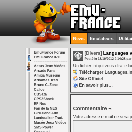
News
Emulateurs
Utilita
EmuFrance Forum
[Divers]
Languages v
EmuFrance IRC
Posté le
13/10/2012
à
14:28
par
===================
Un fichier ini qui vous dira le 
Actus Jeux Vidéos
Arcade Fans
Télécharger Languages.ini
Amiga Museum
Site Officiel
Arkames Trad.
En savoir plus…
Bruno C. Zone
Calice
CBSata
CPS2Shock
EF-Nes
Commentaire ¬
Fan de la NES
GirlFriend Adv.
Votre adresse e-mail ne sera p
Landstalker Trad.
Musée Jeux Vidéos
SMS Power