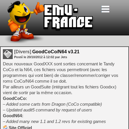
[Divers]
GoodCoCo/N64 v3.21
Posté le
20/10/2012
à
12:02
par Jets
Deux nouveaux GoodXXX sont sorties concernant le Tandy
CoCo et la N64, ces fichiers vous permettront (avec les
programmes qui vont bien) de classer/renommer/corriger vos
roms CoCo/N64 comme il se doit.
Par ailleurs un GoodSuite (intégrant tout les fichiers Goodxx)
vient de sortir par la même occasion.
GoodCoCo:
– Added some carts from Dragon (CoCo compatible)
– Updated audit5 command by request of users
GoodN64:
– Added many new 1.1 and 1.2 revs for existing games
Site Officiel