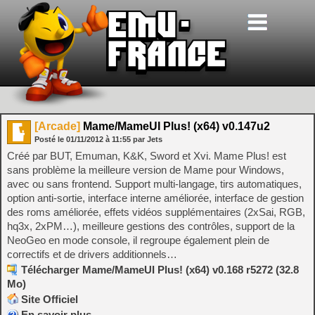
[Arcade]
Mame/MameUI Plus! (x64) v0.147u2
Posté le
01/11/2012
à
11:55
par Jets
Créé par BUT, Emuman, K&K, Sword et Xvi. Mame Plus! est
sans problème la meilleure version de Mame pour Windows,
avec ou sans frontend. Support multi-langage, tirs automatiques,
option anti-sortie, interface interne améliorée, interface de gestion
des roms améliorée, effets vidéos supplémentaires (2xSai, RGB,
hq3x, 2xPM…), meilleure gestions des contrôles, support de la
NeoGeo en mode console, il regroupe également plein de
correctifs et de drivers additionnels…
Télécharger Mame/MameUI Plus! (x64) v0.168 r5272 (32.8
Mo)
Site Officiel
En savoir plus…