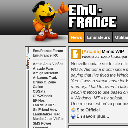
News
Emulateurs
Utilita
EmuFrance Forum
[Arcade]
Mimic WIP
EmuFrance IRC
Posté le
29/11/2002
à
23:30
par
===================
Nouvelle update sur le site offi
Actus Jeux Vidéos
Arcade Fans
WOW! Almost a month since 
Amiga Museum
saying that I’ve fixed the Wind
Arkames Trad.
Yes. It was a simple case fo
Bruno C. Zone
memory. I had to revert to tal
Calice
CBSata
which method to use based on 
CPS2Shock
« Windows_NT » by default.
EF-Nes
Une release est prévu pour bie
Fan de la NES
Site Officiel
GirlFriend Adv.
Landstalker Trad.
En savoir plus…
Musée Jeux Vidéos
SMS Power