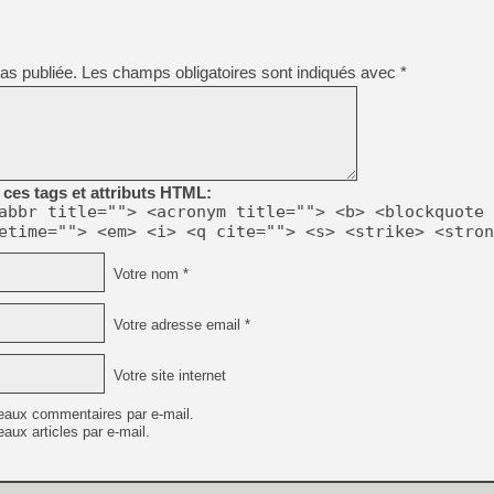
[GK] Déjà des dégraissage
[Mo5] Brickboy cherche à r
[GK] Minecraft et ses « Gra
as publiée.
Les champs obligatoires sont indiqués avec
*
[GK] Beast of Reincarnation
[GK] Ubisoft : fin de parti
[GK] Mémoire cash - Metroid
[GK] Dan Houser (GTA) défe
[GK] Comment EA Sports FC
[GK] Crimson Moon : un Dark
ces tags et attributs HTML:
[GK] Isle of Reveries : le j
[GK] Moonlighter 2 : The En
abbr title=""> <acronym title=""> <b> <blockquote 
[GK] Capcom relance Monste
etime=""> <em> <i> <q cite=""> <s> <strike> <stron
Votre nom *
[Mo5] Deux inédits du Virtu
[GK] Le beat'em up The Walk
Votre adresse email *
[LTF] Eté 2026 - Séquence 
Votre site internet
eaux commentaires par e-mail.
aux articles par e-mail.