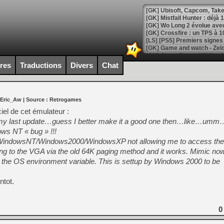
[GK] Mistfall Hunter : déjà 
[GK] Wo Long 2 évolue avec
[GK] Crossfire : un TPS à 100
[LS] [PS5] Premiers signes 
ires
Traductions
Divers
Chat
[Mo5] DOOM arrive en cart
 Eric_Aw
| Source :
Retrogames
[GK] Bethesda fête les 30 
[GK] Roblox : l'action en B
ciel de cet émulateur :
my last update…guess I better make it a good one then…like…um
ows NT « bug » !!!
[GK] Agenda - GeForce NOW
r WindowsNT/Windows2000/WindowsXP not allowing me to access the
[GK] Devolver Digital en a 
king to the VGA via the old 64K paging method and it works. Mimic no
the OS environment variable. This is settup by Windows 2000 to be
[LS] [PS5] ps5-y2jb-autolo
[GK] Pourquoi Marvel Tokon 
ntot.
[GK] Test : Restory : Chill
[GK] GTA 6 : Rockstar Games
[GK] Hot Wheels Infinite Rus
[GK] Mémoire cash - Secret 
0
[GK] Résultats Nintendo : 