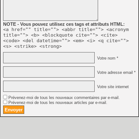
NOTE - Vous pouvez utilisez ces tags et attributs HTML:
<a href="" title=""> <abbr title=""> <acronym
title=""> <b> <blockquote cite=""> <cite>
<code> <del datetime=""> <em> <i> <q cite="">
<s> <strike> <strong>
Votre nom *
Votre adresse email *
Votre site internet
Prévenez-moi de tous les nouveaux commentaires par e-mail.
Prévenez-moi de tous les nouveaux articles par e-mail.