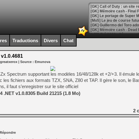
[GK] Le portage de Super M
[Mo5] Le jeu de course fut
[GK] Guillermo del Toro ado
[LTF] Eté 2026 - Séquence 
ires
Traductions
Divers
Chat
[GK] Mistfall Hunter : déjà 
[GK] Wo Long 2 évolue avec
[GK] Crossfire : un TPS à 100
 v1.0.4681
[LS] [PS5] Premiers signes 
 greatxerox
| Source :
Emunova
ir Zx Spectrum supportant les modèles 16/48/128k et +2/+3. Il émule le
 les fichiers aux formats TZX, SNA, Z80 et TAP. Il gère le son, le Bas
, il faut s’enregistrer sur le site officiel
[Mo5] DOOM arrive en cart
 .NET v1.0.8305 Build 21215 (1.8 Mo)
[GK] Bethesda fête les 30 
[GK] Roblox : l'action en B
2
c
[GK] Agenda - GeForce NOW
[GK] Devolver Digital en a 
[LS] [PS5] ps5-y2jb-autolo
Répondre