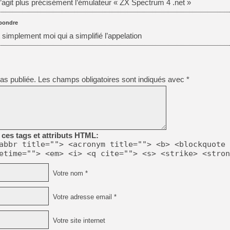
il s’agit plus précisément l’émulateur « ZX Spectrum 4 .net »
[GK] Pourquoi Marvel Tokon 
[GK] Test : Restory : Chill
[GK] GTA 6 : Rockstar Games
pondre
[GK] Hot Wheels Infinite Rus
 simplement moi qui a simplifié l’appelation
[GK] Mémoire cash - Secret 
[GK] Résultats Nintendo : 
[GK] Déjà des dégraissage
[Mo5] Brickboy cherche à r
as publiée.
Les champs obligatoires sont indiqués avec
*
[GK] Minecraft et ses « Gra
[GK] Beast of Reincarnation
[GK] Ubisoft : fin de parti
[GK] Mémoire cash - Metroid
[GK] Dan Houser (GTA) défe
[GK] Comment EA Sports FC
ces tags et attributs HTML:
[GK] Crimson Moon : un Dark
[GK] Isle of Reveries : le j
abbr title=""> <acronym title=""> <b> <blockquote 
[GK] Moonlighter 2 : The En
etime=""> <em> <i> <q cite=""> <s> <strike> <stron
Votre nom *
Votre adresse email *
Votre site internet