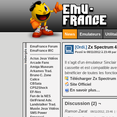
News
Emulateurs
Utilita
EmuFrance Forum
[Ordi.]
Zx Spectrum 4
EmuFrance IRC
Posté le
08/11/2012
à
23:49
par
===================
Actus Jeux Vidéos
Il s’agit d’un émulateur Sincla
Arcade Fans
Amiga Museum
cassette et est compatible avec
Arkames Trad.
bénéficier de toutes les fonctions
Bruno C. Zone
Télécharger Zx Spectrum 4
Calice
CBSata
Site Officiel
CPS2Shock
En savoir plus…
EF-Nes
Fan de la NES
GirlFriend Adv.
Discussion (2) ¬
Landstalker Trad.
Musée Jeux Vidéos
Ramon Zarat
08/11/2012, 23:46
|
SMS Power