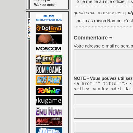
Speccyal
Si je me fie au site officiel, 
Wakoo-enter
greatxerox
09/11/2012, 03:10
|
Ré
oui tu as raison Ramon, c’est
Commentaire ¬
Votre adresse e-mail ne sera p
NOTE - Vous pouvez utilisez 
<a href="" title=""> <
<cite> <code> <del dat