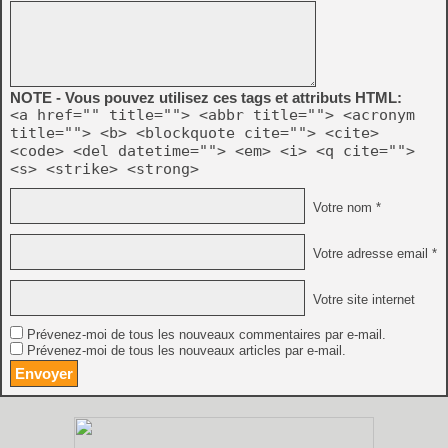
NOTE - Vous pouvez utilisez ces tags et attributs HTML:
<a href="" title=""> <abbr title=""> <acronym
title=""> <b> <blockquote cite=""> <cite>
<code> <del datetime=""> <em> <i> <q cite="">
<s> <strike> <strong>
Votre nom *
Votre adresse email *
Votre site internet
Prévenez-moi de tous les nouveaux commentaires par e-mail.
Prévenez-moi de tous les nouveaux articles par e-mail.