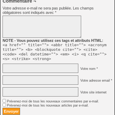
Commentaire ¬
Votre adresse e-mail ne sera pas publiée.
Les champs
obligatoires sont indiqués avec
*
NOTE - Vous pouvez utilisez ces tags et attributs HTML:
<a href="" title=""> <abbr title=""> <acronym
title=""> <b> <blockquote cite=""> <cite>
<code> <del datetime=""> <em> <i> <q cite="">
<s> <strike> <strong>
Votre nom *
Votre adresse email *
Votre site internet
Prévenez-moi de tous les nouveaux commentaires par e-mail.
Prévenez-moi de tous les nouveaux articles par e-mail.