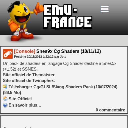
[Console]
Snes9x Cg Shaders (10/11/12)
Posté le
10/11/2012
à
22:12
par Jets
Un pack de shaders en langage Cg Shader destiné à Snes9x
(>1.52) et SSNES.
Site officiel de Themaister
.
Site officiel de Twinaphex
.
Télécharger Cg/GLSL/Slang Shaders Pack (10/07/2024)
(88.5 Mo)
Site Officiel
En savoir plus…
0
commentaire