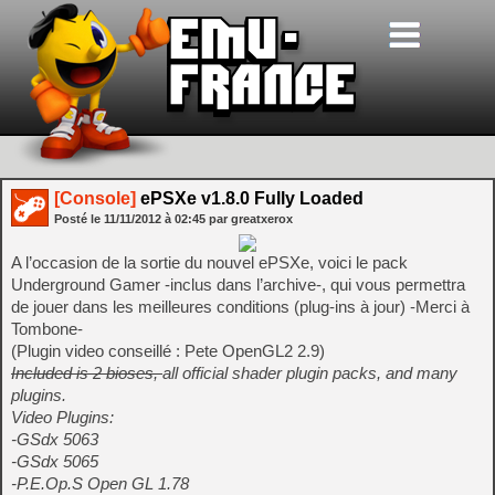
[Console]
ePSXe v1.8.0 Fully Loaded
Posté le
11/11/2012
à
02:45
par greatxerox
A l’occasion de la sortie du nouvel ePSXe, voici le pack
Underground Gamer -inclus dans l’archive-, qui vous permettra
de jouer dans les meilleures conditions (plug-ins à jour) -Merci à
Tombone-
(Plugin video conseillé : Pete OpenGL2 2.9)
Included is 2 bioses,
all official shader plugin packs, and many
plugins.
Video Plugins:
-GSdx 5063
-GSdx 5065
-P.E.Op.S Open GL 1.78