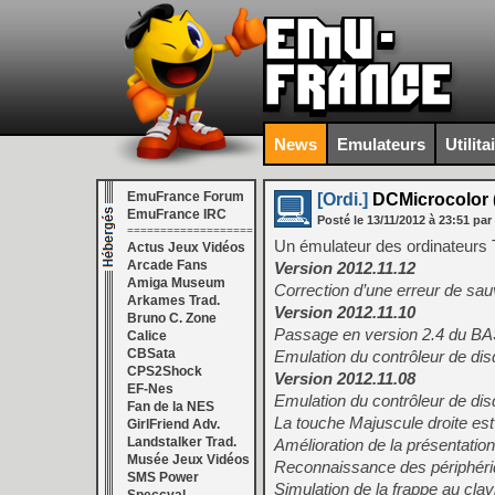
News
Emulateurs
Utilita
EmuFrance Forum
[Ordi.]
DCMicrocolor (
EmuFrance IRC
Posté le
13/11/2012
à
23:51
par
===================
Un émulateur des ordinateurs
Actus Jeux Vidéos
Arcade Fans
Version 2012.11.12
Amiga Museum
Correction d’une erreur de sauv
Arkames Trad.
Version 2012.11.10
Bruno C. Zone
Passage en version 2.4 du BA
Calice
CBSata
Emulation du contrôleur de dis
CPS2Shock
Version 2012.11.08
EF-Nes
Emulation du contrôleur de disq
Fan de la NES
La touche Majuscule droite est
GirlFriend Adv.
Landstalker Trad.
Amélioration de la présentation
Musée Jeux Vidéos
Reconnaissance des périphériqu
SMS Power
Simulation de la frappe au clav