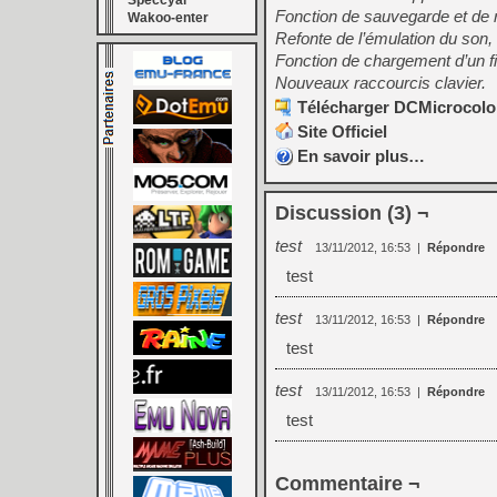
Speccyal
Fonction de sauvegarde et de r
Wakoo-enter
Refonte de l’émulation du son,
Fonction de chargement d’un f
Nouveaux raccourcis clavier.
Télécharger DCMicrocolor 
Site Officiel
En savoir plus…
Discussion (3) ¬
test
13/11/2012, 16:53
|
Répondre
test
test
13/11/2012, 16:53
|
Répondre
test
test
13/11/2012, 16:53
|
Répondre
test
Commentaire ¬