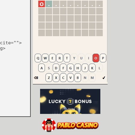
cite="">
g>