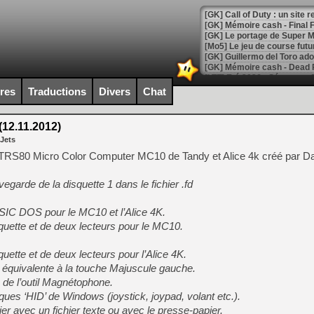
[GK] Le portage de Super M
[Mo5] Le jeu de course fut
[GK] Guillermo del Toro ado
[LTF] Eté 2026 - Séquence 
ires
Traductions
Divers
Chat
[GK] Mistfall Hunter : déjà 
[GK] Wo Long 2 évolue avec
[GK] Crossfire : un TPS à 100
12.11.2012)
[LS] [PS5] Premiers signes 
 Jets
 TRS80 Micro Color Computer MC10 de Tandy et Alice 4k créé par D
egarde de la disquette 1 dans le fichier .fd
[Mo5] DOOM arrive en cart
SIC DOS pour le MC10 et l’Alice 4K.
[GK] Bethesda fête les 30 
quette et de deux lecteurs pour le MC10.
[GK] Roblox : l'action en B
uette et de deux lecteurs pour l’Alice 4K.
[GK] Agenda - GeForce NOW
 équivalente à la touche Majuscule gauche.
[GK] Devolver Digital en a 
 de l’outil Magnétophone.
es ‘HID’ de Windows (joystick, joypad, volant etc.).
[LS] [PS5] ps5-y2jb-autolo
ier avec un fichier texte ou avec le presse-papier.