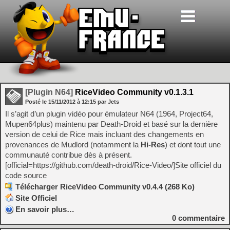
[Plugin N64]
RiceVideo Community v0.1.3.1
Posté le
15/11/2012
à
12:15
par Jets
Il s’agit d’un plugin vidéo pour émulateur N64 (1964, Project64,
Mupen64plus) maintenu par Death-Droid et basé sur la dernière
version de celui de Rice mais incluant des changements en
provenances de Mudlord (notamment la
Hi-Res
) et dont tout une
communauté contribue dès à présent.
[official=https://github.com/death-droid/Rice-Video/]Site officiel du
code source
Télécharger RiceVideo Community v0.4.4 (268 Ko)
Site Officiel
En savoir plus…
0
commentaire