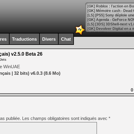
[GK] Roblox : l'action en B
[GK] Agenda - GeForce NOW
[GK] Devolver Digital en a 
[LS] [PS5] ps5-y2jb-autolo
ires
Traductions
Divers
Chat
[GK] Pourquoi Marvel Tokon 
[GK] Test : Restory : Chill
is) v2.5.0 Beta 26
[GK] GTA 6 : Rockstar Games
Jets
[GK] Hot Wheels Infinite Rus
[GK] Mémoire cash - Secret 
 de WinUAE
[GK] Résultats Nintendo : 
ais | 32 bits) v6.0.3 (8.6 Mo)
[GK] Déjà des dégraissage
[Mo5] Brickboy cherche à r
0
[GK] Minecraft et ses « Gra
[GK] Beast of Reincarnation
[GK] Ubisoft : fin de parti
[GK] Mémoire cash - Metroid
[GK] Dan Houser (GTA) défe
as publiée.
Les champs obligatoires sont indiqués avec
*
[GK] Comment EA Sports FC
[GK] Crimson Moon : un Dark
[GK] Isle of Reveries : le j
[GK] Moonlighter 2 : The En