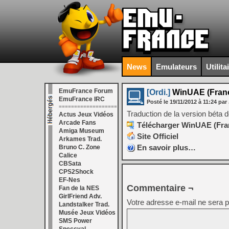
News
Emulateurs
Utilita
EmuFrance Forum
[Ordi.]
WinUAE (França
EmuFrance IRC
Posté le
19/11/2012
à
11:24
par 
===================
Traduction de la version béta
Actus Jeux Vidéos
Arcade Fans
Télécharger WinUAE (Franç
Amiga Museum
Site Officiel
Arkames Trad.
En savoir plus…
Bruno C. Zone
Calice
CBSata
CPS2Shock
EF-Nes
Commentaire ¬
Fan de la NES
GirlFriend Adv.
Votre adresse e-mail ne sera p
Landstalker Trad.
Musée Jeux Vidéos
SMS Power