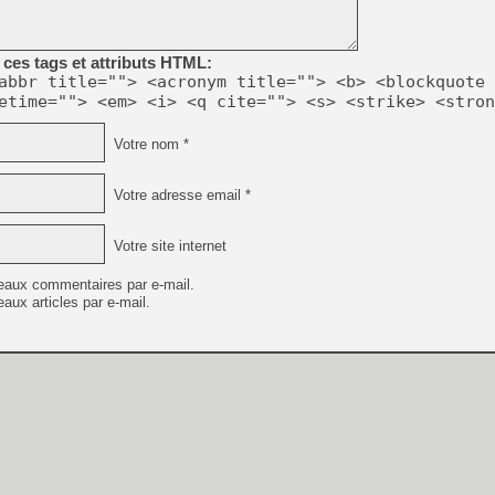
[GK] Capcom relance Monste
ces tags et attributs HTML:
abbr title=""> <acronym title=""> <b> <blockquote 
[Mo5] Deux inédits du Virtu
etime=""> <em> <i> <q cite=""> <s> <strike> <stron
[GK] Le beat'em up The Walk
[GK] Endless Legend 2 : enf
Votre nom *
Votre adresse email *
[LS] [PS5] Le WebKit Userl
Votre site internet
[GK] Oubliez Crazy Taxi, S
eaux commentaires par e-mail.
aux articles par e-mail.
[LS] [Switch] NSZ 5.0.0 es
[GK] Bethesda fête les 30 