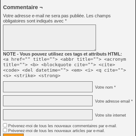
Commentaire ¬
Votre adresse e-mail ne sera pas publiée.
Les champs
obligatoires sont indiqués avec
*
NOTE - Vous pouvez utilisez ces tags et attributs HTML:
<a href="" title=""> <abbr title=""> <acronym
title=""> <b> <blockquote cite=""> <cite>
<code> <del datetime=""> <em> <i> <q cite="">
<s> <strike> <strong>
Votre nom *
Votre adresse email *
Votre site internet
Prévenez-moi de tous les nouveaux commentaires par e-mail.
Prévenez-moi de tous les nouveaux articles par e-mail.