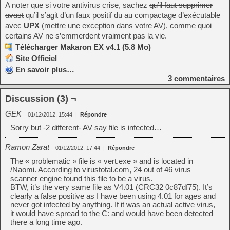
A noter que si votre antivirus crise, sachez
qu’il faut supprimer
avast
qu’il s’agit d’un faux positif du au compactage d’exécutable
avec
UPX
(mettre une exception dans votre AV), comme quoi
certains AV ne s’emmerdent vraiment pas la vie.
Télécharger Makaron EX v4.1 (5.8 Mo)
Site Officiel
En savoir plus…
3
commentaires
Discussion (3) ¬
GEK
01/12/2012, 15:44
|
Répondre
Sorry but -2 different- AV say file is infected…
Ramon Zarat
01/12/2012, 17:44
|
Répondre
The « problematic » file is « vert.exe » and is located in
/Naomi. According to virustotal.com, 24 out of 46 virus
scanner engine found this file to be a virus.
BTW, it’s the very same file as V4.01 (CRC32 0c87df75). It’s
clearly a false positive as I have been using 4.01 for ages and
never got infected by anything. If it was an actual active virus,
it would have spread to the C: and would have been detected
there a long time ago.