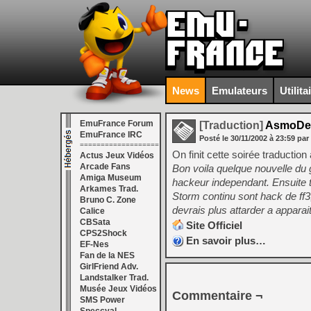
News
Emulateurs
Utilita
EmuFrance Forum
[Traduction]
AsmoDea
EmuFrance IRC
Posté le
30/11/2002
à
23:59
par
===================
On finit cette soirée traduct
Actus Jeux Vidéos
Arcade Fans
Bon voila quelque nouvelle du
Amiga Museum
hackeur independant. Ensuite t
Arkames Trad.
Storm continu sont hack de ff3, 
Bruno C. Zone
devrais plus attarder a appara
Calice
CBSata
Site Officiel
CPS2Shock
En savoir plus…
EF-Nes
Fan de la NES
GirlFriend Adv.
Landstalker Trad.
Musée Jeux Vidéos
Commentaire ¬
SMS Power