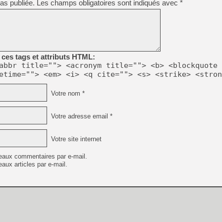
as publiée.
Les champs obligatoires sont indiqués avec
*
[GK] No More Room in Hell 2
[GK] Un chatbot Atelier Ryz
[GK] Mémoire cash - Splatte
[GK] Nvidia : le prix des 
[GK] Suikoden Star Leap : 
ces tags et attributs HTML:
[Mo5] La mini borne d’arc
abbr title=""> <acronym title=""> <b> <blockquote 
[GK] Atari renoue avec les 
etime=""> <em> <i> <q cite=""> <s> <strike> <stron
[GK] Le studio de FIFA Worl
[GK] La PlayStation 1 en L
Votre nom *
[GK] Dawn of War 4 : les Né
[GK] CloverPit : l'héritier
[GK] Stellar Blade : Blood R
Votre adresse email *
[GK] Palworld Online est a
[GK] Wuchang 2 : le souls-l
Votre site internet
[GK] Minecraft et ses « Gra
eaux commentaires par e-mail.
aux articles par e-mail.