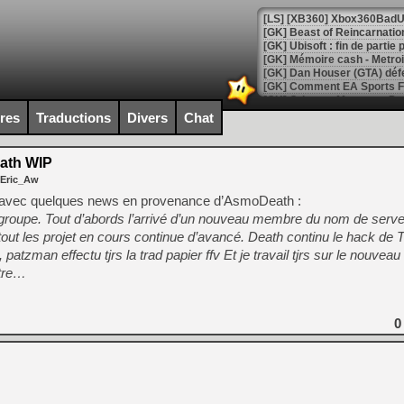
[GK] Beast of Reincarnation
[GK] Ubisoft : fin de parti
[GK] Mémoire cash - Metroid
[GK] Dan Houser (GTA) défe
[GK] Comment EA Sports FC
[GK] Crimson Moon : un Dark
[GK] Isle of Reveries : le j
ires
Traductions
Divers
Chat
[GK] Moonlighter 2 : The En
[GK] Capcom relance Monste
th WIP
 Eric_Aw
ion avec quelques news en provenance d’AsmoDeath :
[Mo5] Deux inédits du Virtu
 groupe. Tout d’abords l’arrivé d’un nouveau membre du nom de server
[GK] Le beat'em up The Walk
out les projet en cours continue d’avancé. Death continu le hack de 
[GK] Endless Legend 2 : enf
patzman effectu tjrs la trad papier ffv Et je travail tjrs sur le nouveau 
itre…
[LS] [PS5] Le WebKit Userl
0
[GK] Oubliez Crazy Taxi, S
[LS] [Switch] NSZ 5.0.0 es