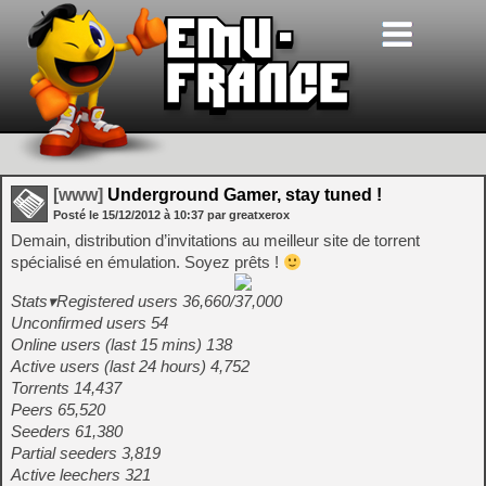
[www]
Underground Gamer, stay tuned !
Posté le
15/12/2012
à
10:37
par greatxerox
Demain, distribution d’invitations au meilleur site de torrent
spécialisé en émulation. Soyez prêts !
Stats▾Registered users 36,660/37,000
Unconfirmed users 54
Online users (last 15 mins) 138
Active users (last 24 hours) 4,752
Torrents 14,437
Peers 65,520
Seeders 61,380
Partial seeders 3,819
Active leechers 321