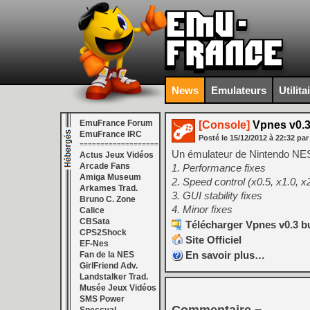
News
Emulateurs
Utilita
EmuFrance Forum
[Console]
Vpnes v0.3
EmuFrance IRC
Posté le
15/12/2012
à
22:32
par
===================
Un émulateur de Nintendo NE
Actus Jeux Vidéos
Arcade Fans
1. Performance fixes
Amiga Museum
2. Speed control (x0.5, x1.0, 
Arkames Trad.
3. GUI stability fixes
Bruno C. Zone
4. Minor fixes
Calice
CBSata
Télécharger Vpnes v0.3 bu
CPS2Shock
Site Officiel
EF-Nes
En savoir plus…
Fan de la NES
GirlFriend Adv.
Landstalker Trad.
Musée Jeux Vidéos
SMS Power