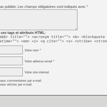
[GK] Déjà des dégraissage
as publiée.
Les champs obligatoires sont indiqués avec
*
[Mo5] Brickboy cherche à r
[GK] Minecraft et ses « Gra
[GK] Beast of Reincarnation
[GK] Ubisoft : fin de parti
[GK] Mémoire cash - Metroid
[GK] Dan Houser (GTA) défe
ces tags et attributs HTML:
[GK] Comment EA Sports FC
abbr title=""> <acronym title=""> <b> <blockquote 
[GK] Crimson Moon : un Dark
etime=""> <em> <i> <q cite=""> <s> <strike> <stron
[GK] Isle of Reveries : le j
[GK] Moonlighter 2 : The En
[GK] Capcom relance Monste
Votre nom *
Votre adresse email *
[Mo5] Deux inédits du Virtu
[GK] Le beat'em up The Walk
Votre site internet
[LTF] Eté 2026 - Séquence 
eaux commentaires par e-mail.
aux articles par e-mail.