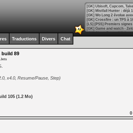
[GK] Mistfall Hunter : déjà 
[GK] Wo Long 2 évolue avec
[GK] Crossfire : un TPS à 100
[LS] [PS5] Premiers signes 
ires
Traductions
Divers
Chat
 build 89
[Mo5] DOOM arrive en cart
 Jets
[GK] Bethesda fête les 30 
[GK] Roblox : l'action en B
S.
x2.0, x4.0, Resume/Pause, Step)
[GK] Agenda - GeForce NOW
[GK] Devolver Digital en a 
[LS] [PS5] ps5-y2jb-autolo
ild 105 (1.2 Mo)
[GK] Pourquoi Marvel Tokon 
[GK] Test : Restory : Chill
0
[GK] GTA 6 : Rockstar Games
[GK] Hot Wheels Infinite Rus
[GK] Mémoire cash - Secret 
[GK] Résultats Nintendo : 