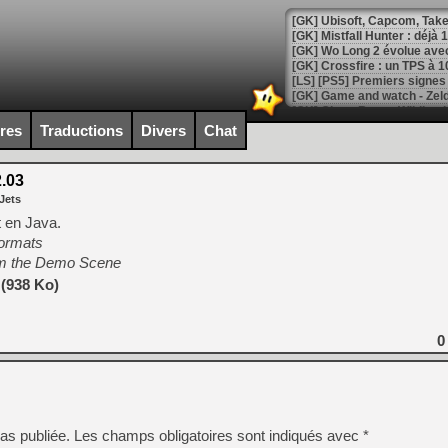
[GK] Mistfall Hunter : déjà 
[GK] Wo Long 2 évolue avec
[GK] Crossfire : un TPS à 100
[LS] [PS5] Premiers signes 
ires
Traductions
Divers
Chat
2.03
[Mo5] DOOM arrive en cart
Jets
[GK] Bethesda fête les 30 
[GK] Roblox : l'action en B
t en Java.
formats
om the Demo Scene
[GK] Agenda - GeForce NOW
 (938 Ko)
[GK] Devolver Digital en a 
[LS] [PS5] ps5-y2jb-autolo
0
[GK] Pourquoi Marvel Tokon 
[GK] Test : Restory : Chill
[GK] GTA 6 : Rockstar Games
[GK] Hot Wheels Infinite Rus
[GK] Mémoire cash - Secret 
[GK] Résultats Nintendo : 
as publiée.
Les champs obligatoires sont indiqués avec
*