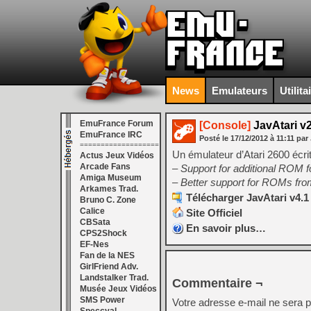
News
Emulateurs
Utilita
EmuFrance Forum
[Console]
JavAtari v
EmuFrance IRC
Posté le
17/12/2012
à
11:11
par 
===================
Un émulateur d’Atari 2600 écri
Actus Jeux Vidéos
Arcade Fans
– Support for additional ROM 
Amiga Museum
– Better support for ROMs fr
Arkames Trad.
Télécharger JavAtari v4.1
Bruno C. Zone
Calice
Site Officiel
CBSata
En savoir plus…
CPS2Shock
EF-Nes
Fan de la NES
GirlFriend Adv.
Landstalker Trad.
Commentaire ¬
Musée Jeux Vidéos
SMS Power
Votre adresse e-mail ne sera p