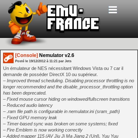
[Console]
Nemulator v2.6
Posté le
19/12/2012
à
11:21
par Jets
Un émulateur de NES nécessitant Windows Vista ou 7 car il
demande de posséder DirectX 10 ou supérieur.
– Improved thread scheduling. Disabling processor throttling is no
longer recommended and the disable_processor_throttling option
has been deprecated.
– Fixed mouse cursor hiding on windowed/fullscreen transitions
– Reduced audio latency
– .ram file path is configurable in nemulator.ini (sram_path)
– Fixed GPU memory leak
– Timer-based sync was broken on some systems; fixed
– Fire Emblem is now working correctly
– Added mapper 115 (AV Jiu Ji Ma Jiang 2 (Unl), Yuu Yuu