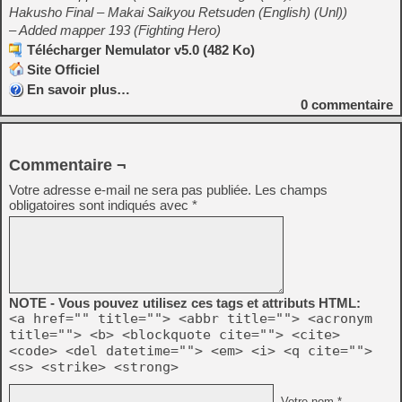
Hakusho Final – Makai Saikyou Retsuden (English) (Unl))
– Added mapper 193 (Fighting Hero)
Télécharger Nemulator v5.0 (482 Ko)
Site Officiel
En savoir plus…
0
commentaire
Commentaire ¬
Votre adresse e-mail ne sera pas publiée.
Les champs
obligatoires sont indiqués avec
*
NOTE - Vous pouvez utilisez ces tags et attributs HTML:
<a href="" title=""> <abbr title=""> <acronym
title=""> <b> <blockquote cite=""> <cite>
<code> <del datetime=""> <em> <i> <q cite="">
<s> <strike> <strong>
Votre nom *