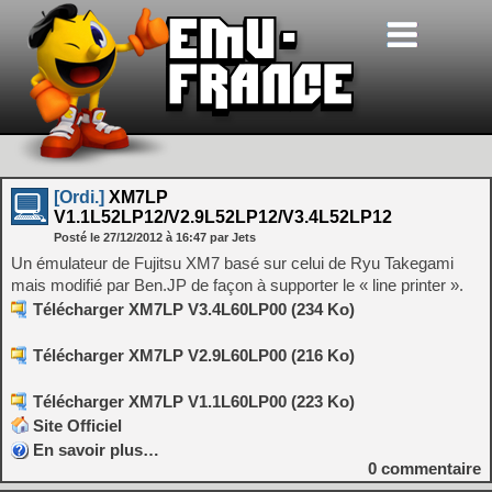
[Ordi.]
XM7LP
V1.1L52LP12/V2.9L52LP12/V3.4L52LP12
Posté le
27/12/2012
à
16:47
par Jets
Un émulateur de Fujitsu XM7 basé sur celui de Ryu Takegami
mais modifié par Ben.JP de façon à supporter le « line printer ».
Télécharger XM7LP V3.4L60LP00 (234 Ko)
Télécharger XM7LP V2.9L60LP00 (216 Ko)
Télécharger XM7LP V1.1L60LP00 (223 Ko)
Site Officiel
En savoir plus…
0
commentaire