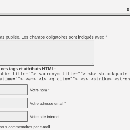
[GK] Moonlighter 2 : The En
[GK] Capcom relance Monste
0
[GK] Le beat'em up The Walk
as publiée.
Les champs obligatoires sont indiqués avec
*
[GK] Endless Legend 2 : enf
[LS] [PS5] Le WebKit Userl
ces tags et attributs HTML:
[GK] Oubliez Crazy Taxi, S
abbr title=""> <acronym title=""> <b> <blockquote 
etime=""> <em> <i> <q cite=""> <s> <strike> <stron
[LS] [Switch] NSZ 5.0.0 es
Votre nom *
Votre adresse email *
Votre site internet
eaux commentaires par e-mail.