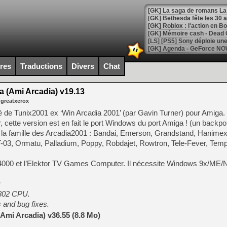
[GK] Bethesda fête les 30 
[GK] Roblox : l'action en B
[GK] Agenda - GeForce NOW
[GK] Devolver Digital en a 
ires
Traductions
Divers
Chat
[LS] [PS5] ps5-y2jb-autolo
a (Ami Arcadia) v19.13
[GK] Pourquoi Marvel Tokon 
 greatxerox
[GK] Test : Restory : Chill
[GK] GTA 6 : Rockstar Games
é de Tunix2001 ex ‘Win Arcadia 2001’ (par Gavin Turner) pour Amiga. 
[GK] Hot Wheels Infinite Rus
cette version est en fait le port Windows du port Amiga ! (un backpor
[GK] Mémoire cash - Secret 
 la famille des Arcadia2001 : Bandai, Emerson, Grandstand, Hanimex,
[GK] Résultats Nintendo : 
-03, Ormatu, Palladium, Poppy, Robdajet, Rowtron, Tele-Fever, Tem
[GK] Déjà des dégraissage
VC 4000 et l’Elektor TV Games Computer. Il nécessite Windows 9x/ME
[GK] Minecraft et ses « Gra
[GK] Beast of Reincarnation
:
[GK] Ubisoft : fin de parti
6802 CPU.
[GK] Mémoire cash - Metroid
[GK] Dan Houser (GTA) défe
 and bug fixes.
[GK] Comment EA Sports FC
Ami Arcadia) v36.55 (8.8 Mo)
[GK] Crimson Moon : un Dark
[GK] Isle of Reveries : le j