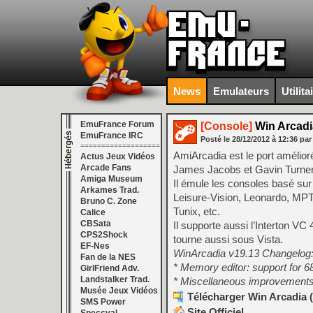
News
Emulateurs
Utilita
EmuFrance Forum
[Console]
Win Arcadi
EmuFrance IRC
Posté le
28/12/2012
à
12:36
par
===================
AmiArcadia est le port amélior
Actus Jeux Vidéos
Arcade Fans
James Jacobs et Gavin Turner, 
Amiga Museum
Il émule les consoles basé sur
Arkames Trad.
Leisure-Vision, Leonardo, MPT
Bruno C. Zone
Tunix, etc.
Calice
CBSata
Il supporte aussi l’Interton 
CPS2Shock
tourne aussi sous Vista.
EF-Nes
WinArcadia v19.13 Changelog
Fan de la NES
* Memory editor: support for 
GirlFriend Adv.
Landstalker Trad.
* Miscellaneous improvements
Musée Jeux Vidéos
Télécharger Win Arcadia (
SMS Power
Site Officiel