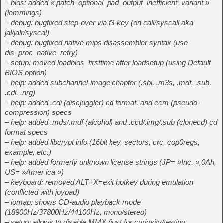
– bios: added « patch_optional_pad_output_inefficient_variant »
(lemmings)
– debug: bugfixed step-over via f3-key (on call/syscall aka
jal/jalr/syscal)
– debug: bugfixed native mips disassembler syntax (use
dis_proc_native_retry)
– setup: moved loadbios_firsttime after loadsetup (using Default
BIOS option)
– help: added subchannel-image chapter (.sbi, .m3s, .mdf, .sub,
.cdi, .nrg)
– help: added .cdi (discjuggler) cd format, and ecm (pseudo-
compression) specs
– help: added .mds/.mdf (alcohol) and .ccd/.img/.sub (clonecd) cd
format specs
– help: added libcrypt info (16bit key, sectors, crc, cop0regs,
example, etc.)
– help: added formerly unknown license strings (JP= »Inc. »,0Ah,
US= »Amer ica »)
– keyboard: removed ALT+X=exit hotkey during emulation
(conflicted with joypad)
– iomap: shows CD-audio playback mode
(18900Hz/37800Hz/44100Hz, mono/stereo)
– setup: allows to disable MMX (just for curiosity/testing