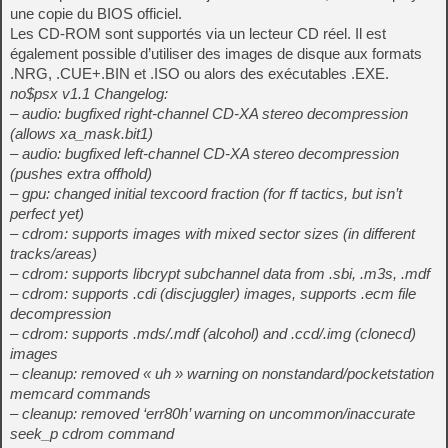
une copie du BIOS officiel.
Les CD-ROM sont supportés via un lecteur CD réel. Il est
également possible d’utiliser des images de disque aux formats
.NRG, .CUE+.BIN et .ISO ou alors des exécutables .EXE.
no$psx v1.1 Changelog:
– audio: bugfixed right-channel CD-XA stereo decompression
(allows xa_mask.bit1)
– audio: bugfixed left-channel CD-XA stereo decompression
(pushes extra offhold)
– gpu: changed initial texcoord fraction (for ff tactics, but isn’t
perfect yet)
– cdrom: supports images with mixed sector sizes (in different
tracks/areas)
– cdrom: supports libcrypt subchannel data from .sbi, .m3s, .mdf
– cdrom: supports .cdi (discjuggler) images, supports .ecm file
decompression
– cdrom: supports .mds/.mdf (alcohol) and .ccd/.img (clonecd)
images
– cleanup: removed « uh » warning on nonstandard/pocketstation
memcard commands
– cleanup: removed ‘err80h’ warning on uncommon/inaccurate
seek_p cdrom command