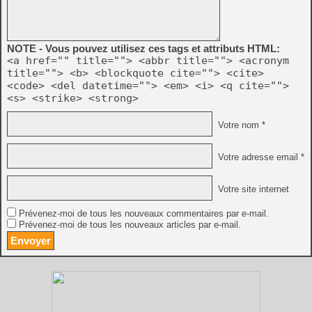
NOTE - Vous pouvez utilisez ces tags et attributs HTML:
<a href="" title=""> <abbr title=""> <acronym
title=""> <b> <blockquote cite=""> <cite>
<code> <del datetime=""> <em> <i> <q cite="">
<s> <strike> <strong>
Votre nom *
Votre adresse email *
Votre site internet
Prévenez-moi de tous les nouveaux commentaires par e-mail.
Prévenez-moi de tous les nouveaux articles par e-mail.