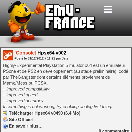
[Console]
Hpsx64 v002
Posté le
31/12/2012
à
11:21
par Jets
Highly-Experimental Playstation Simulator x64 est un émulateur
PSone et de PS2 en développement (au stade préliminaire), codé
par TheGangster dont certains éléments proviennent de
Mame/Mess ou PCSX.
– improved compatibility
– improved speed
– improved accuracy.
If something is not working, try enabling analog first thing.
Télécharger Hpsx64 v0490 (6.4 Mo)
Site Officiel
En savoir plus…
0
commentaire