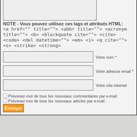
NOTE - Vous pouvez utilisez ces tags et attributs HTML:
<a href="" title=""> <abbr title=""> <acronym
title=""> <b> <blockquote cite=""> <cite>
<code> <del datetime=""> <em> <i> <q cite="">
<s> <strike> <strong>
Votre nom *
Votre adresse email *
Votre site internet
Prévenez-moi de tous les nouveaux commentaires par e-mail.
Prévenez-moi de tous les nouveaux articles par e-mail.