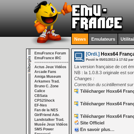
News
Emulateurs
Utilita
EmuFrance Forum
[Ordi.]
Hoxs64 Françai
EmuFrance IRC
Posté le
05/01/2013
à
17:52
par
===================
La version française de cet ém
Actus Jeux Vidéos
Arcade Fans
NB : la 1.0.8.3 originale est sor
Amiga Museum
Changes :
Arkames Trad.
Correction du scintillement sur
Bruno C. Zone
Télécharger Hoxs64 França
Calice
CBSata
CPS2Shock
Télécharger Hoxs64 França
EF-Nes
Fan de la NES
GirlFriend Adv.
Télécharger Hoxs64 França
Landstalker Trad.
Site Officiel
Musée Jeux Vidéos
En savoir plus…
SMS Power