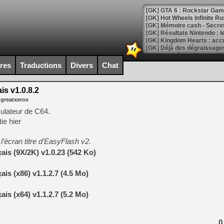
[GK] GTA 6 : Rockstar Games
[GK] Hot Wheels Infinite Rus
[GK] Mémoire cash - Secret 
[GK] Résultats Nintendo : 
[GK] Déjà des dégraissage
[Mo5] Brickboy cherche à r
ires
Traductions
Divers
Chat
[GK] Minecraft et ses « Gra
[GK] Beast of Reincarnation
s v1.0.8.2
[GK] Ubisoft : fin de parti
 greatxerox
[GK] Mémoire cash - Metroid
[GK] Dan Houser (GTA) défe
ulateur de C64.
[GK] Comment EA Sports FC
tie hier
[GK] Crimson Moon : un Dark
[GK] Isle of Reveries : le j
[GK] Moonlighter 2 : The En
 l’écran titre d’EasyFlash v2.
[GK] Capcom relance Monste
is (9X/2K) v1.0.23 (542 Ko)
is (x86) v1.1.2.7 (4.5 Mo)
[Mo5] Deux inédits du Virtu
[GK] Le beat'em up The Walk
is (x64) v1.1.2.7 (5.2 Mo)
[GK] Endless Legend 2 : enf
0