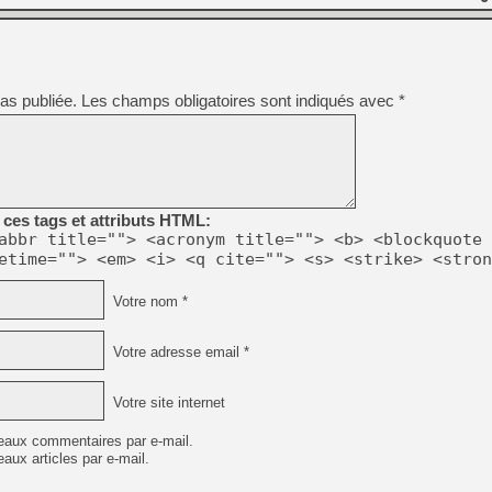
[LS] [PS5] Le WebKit Userl
[GK] Oubliez Crazy Taxi, S
as publiée.
Les champs obligatoires sont indiqués avec
*
[LS] [Switch] NSZ 5.0.0 es
[GK] No More Room in Hell 2
[GK] Un chatbot Atelier Ryz
ces tags et attributs HTML:
[GK] Mémoire cash - Splatte
abbr title=""> <acronym title=""> <b> <blockquote 
[GK] Nvidia : le prix des 
[GK] Suikoden Star Leap : 
etime=""> <em> <i> <q cite=""> <s> <strike> <stron
[Mo5] La mini borne d’arc
Votre nom *
[GK] Pourquoi Marvel Tokon 
[GK] Test : Restory : Chill
Votre adresse email *
Votre site internet
eaux commentaires par e-mail.
aux articles par e-mail.