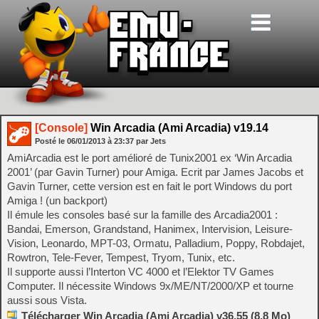
[Console]
Win Arcadia (Ami Arcadia) v19.14
Posté le
06/01/2013
à
23:37
par Jets
AmiArcadia est le port amélioré de Tunix2001 ex ‘Win Arcadia
2001’ (par Gavin Turner) pour Amiga. Ecrit par James Jacobs et
Gavin Turner, cette version est en fait le port Windows du port
Amiga ! (un backport)
Il émule les consoles basé sur la famille des Arcadia2001 :
Bandai, Emerson, Grandstand, Hanimex, Intervision, Leisure-
Vision, Leonardo, MPT-03, Ormatu, Palladium, Poppy, Robdajet,
Rowtron, Tele-Fever, Tempest, Tryom, Tunix, etc.
Il supporte aussi l’Interton VC 4000 et l’Elektor TV Games
Computer. Il nécessite Windows 9x/ME/NT/2000/XP et tourne
aussi sous Vista.
Télécharger Win Arcadia (Ami Arcadia) v36.55 (8.8 Mo)