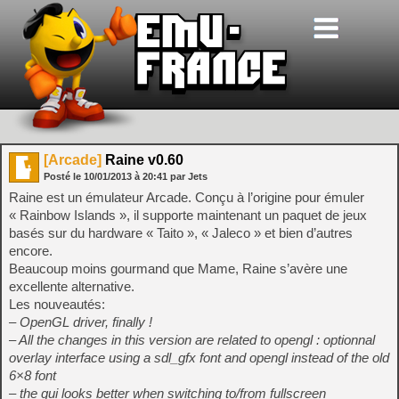
[Arcade]
Raine v0.60
Posté le
10/01/2013
à
20:41
par Jets
Raine est un émulateur Arcade. Conçu à l’origine pour émuler
« Rainbow Islands », il supporte maintenant un paquet de jeux
basés sur du hardware « Taito », « Jaleco » et bien d’autres
encore.
Beaucoup moins gourmand que Mame, Raine s’avère une
excellente alternative.
Les nouveautés:
– OpenGL driver, finally !
– All the changes in this version are related to opengl : optionnal
overlay interface using a sdl_gfx font and opengl instead of the old
6×8 font
– the gui looks better when switching to/from fullscreen