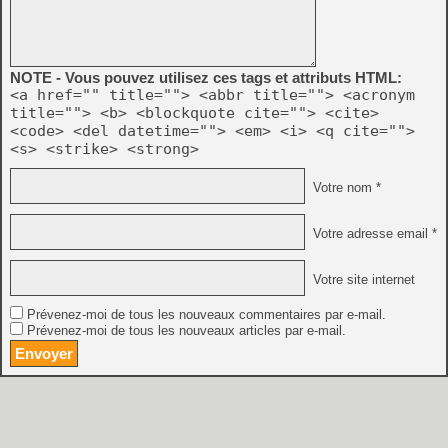
NOTE - Vous pouvez utilisez ces tags et attributs HTML:
<a href="" title=""> <abbr title=""> <acronym
title=""> <b> <blockquote cite=""> <cite>
<code> <del datetime=""> <em> <i> <q cite="">
<s> <strike> <strong>
Votre nom *
Votre adresse email *
Votre site internet
Prévenez-moi de tous les nouveaux commentaires par e-mail.
Prévenez-moi de tous les nouveaux articles par e-mail.