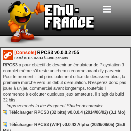
[Console]
RPCS3 v0.0.0.2 r55
Posté le
11/01/2013
à
23:01
par Jets
RPCS3
a pour objectif de devenir un émulateur de Playstation 3
complet même s’il reste un chemin énorme avant d’y parvenir.
Pour le moment il fait principalement office de désassembleur, la
première marche vers un début d’émulation. N’espérez donc pas
jouer à un jeu commercial avant longtemps, toutefois il
commence à exécuter quelques jeux amateurs. Il s’agit du build
32 bits.
– Improvements to the Fragment Shader decompiler
Télécharger RPCS3 (32 bits) v0.0.0.4 (2014/06/02) (3.1 Mo)
Télécharger RPCS3 (WIP) v0.0.42 Alpha (2026/08/05) (35.8
Mo)