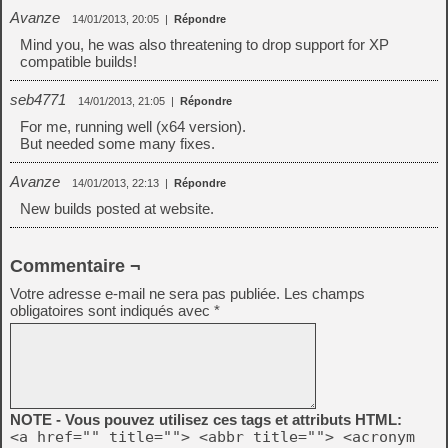
Avanze
14/01/2013, 20:05
|
Répondre
Mind you, he was also threatening to drop support for XP
compatible builds!
seb4771
14/01/2013, 21:05
|
Répondre
For me, running well (x64 version).
But needed some many fixes.
Avanze
14/01/2013, 22:13
|
Répondre
New builds posted at website.
Commentaire ¬
Votre adresse e-mail ne sera pas publiée.
Les champs
obligatoires sont indiqués avec
*
NOTE - Vous pouvez utilisez ces tags et attributs HTML:
<a href="" title=""> <abbr title=""> <acronym