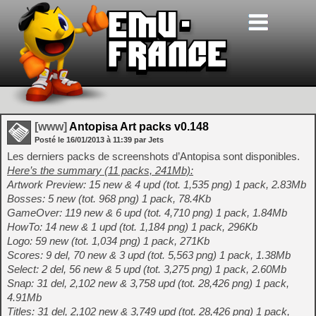
[www]
Antopisa Art packs v0.148
Posté le
16/01/2013
à
11:39
par Jets
Les derniers packs de screenshots d’Antopisa sont disponibles.
Here’s the summary (11 packs, 241Mb):
Artwork Preview: 15 new & 4 upd (tot. 1,535 png) 1 pack, 2.83Mb
Bosses: 5 new (tot. 968 png) 1 pack, 78.4Kb
GameOver: 119 new & 6 upd (tot. 4,710 png) 1 pack, 1.84Mb
HowTo: 14 new & 1 upd (tot. 1,184 png) 1 pack, 296Kb
Logo: 59 new (tot. 1,034 png) 1 pack, 271Kb
Scores: 9 del, 70 new & 3 upd (tot. 5,563 png) 1 pack, 1.38Mb
Select: 2 del, 56 new & 5 upd (tot. 3,275 png) 1 pack, 2.60Mb
Snap: 31 del, 2,102 new & 3,758 upd (tot. 28,426 png) 1 pack,
4.91Mb
Titles: 31 del, 2,102 new & 3,749 upd (tot. 28,426 png) 1 pack,