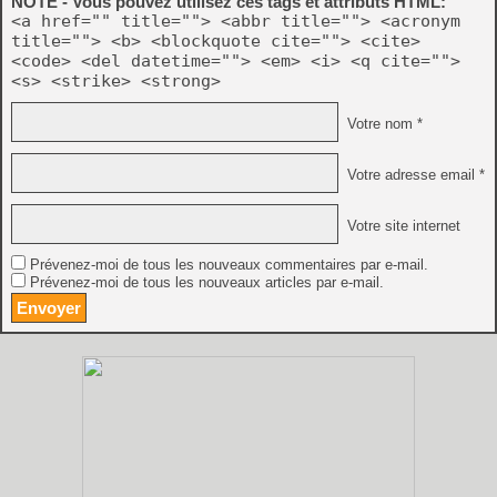
NOTE - Vous pouvez utilisez ces tags et attributs HTML:
<a href="" title=""> <abbr title=""> <acronym
title=""> <b> <blockquote cite=""> <cite>
<code> <del datetime=""> <em> <i> <q cite="">
<s> <strike> <strong>
Votre nom *
Votre adresse email *
Votre site internet
Prévenez-moi de tous les nouveaux commentaires par e-mail.
Prévenez-moi de tous les nouveaux articles par e-mail.