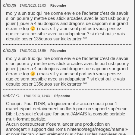
choupi
17/01/2013, 13:03
|
Répondre
moi y a un truc qui me donne envie de l’acheter c’est de savoir
si on pourra y mettre des stick arcades avec le port usb pour y
jouer ( jouer a 4 au donjons and dragons de capcom sur grand
écran le top
) mais s’il y a un seul port usb vous pensez
que ce sera possible avec un adaptateur ? si c’est oui je vais
desuite poser 135euros sur kickstarter ^^
choupi
17/01/2013, 13:59
|
Répondre
moi y a un truc qui me donne envie de l’acheter c’est de savoir
si on pourra y mettre des stick arcades avec le port usb pour y
jouer ( jouer a 4 au donjons and dragons de capcom sur grand
écran le top
) mais s’il y a un seul port usb vous pensez
que ce sera possible avec un adaptateur ? si c’est oui je vais
desuite poser 135euros sur kickstarter ^^
seb4771
17/01/2013, 14:03
|
Répondre
Choupi : Pour l’USB, « logiquement » aucun souci pour 1
manette/pad, certainement un flash pour un support supérieur.
Bib : Le souci c’est que l’on aura JAMAIS la console portable
multi-format parfaite.
Aucun constructeur n’osera lancer une production en
annonçant « support des roms nintendo/sega/neogeo/mame »
et pour l’écran, c’est vraiment plus cher sur les dernières que