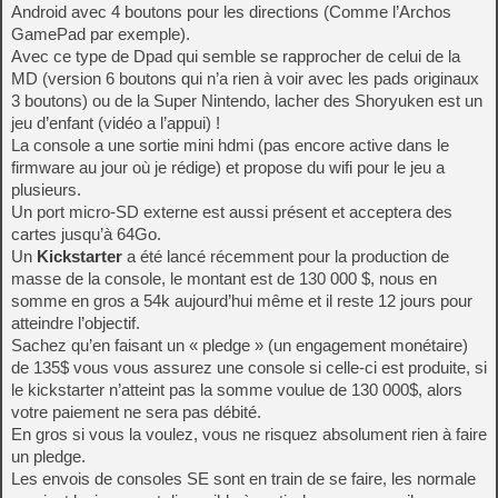
Android avec 4 boutons pour les directions (Comme l’Archos
GamePad par exemple).
Avec ce type de Dpad qui semble se rapprocher de celui de la
MD (version 6 boutons qui n’a rien à voir avec les pads originaux
3 boutons) ou de la Super Nintendo, lacher des Shoryuken est un
jeu d’enfant (vidéo a l’appui) !
La console a une sortie mini hdmi (pas encore active dans le
firmware au jour où je rédige) et propose du wifi pour le jeu a
plusieurs.
Un port micro-SD externe est aussi présent et acceptera des
cartes jusqu’à 64Go.
Un
Kickstarter
a été lancé récemment pour la production de
masse de la console, le montant est de 130 000 $, nous en
somme en gros a 54k aujourd’hui même et il reste 12 jours pour
atteindre l’objectif.
Sachez qu’en faisant un « pledge » (un engagement monétaire)
de 135$ vous vous assurez une console si celle-ci est produite, si
le kickstarter n’atteint pas la somme voulue de 130 000$, alors
votre paiement ne sera pas débité.
En gros si vous la voulez, vous ne risquez absolument rien à faire
un pledge.
Les envois de consoles SE sont en train de se faire, les normale