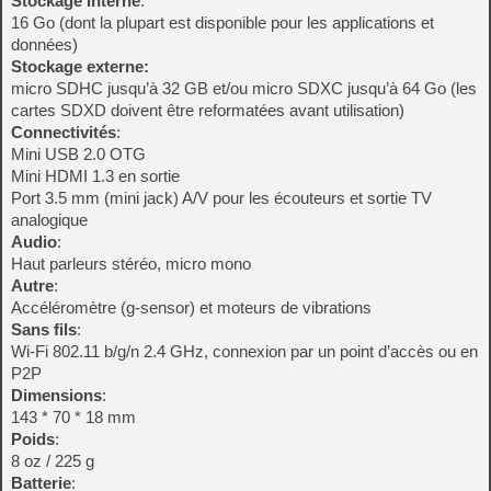
Stockage Interne
:
16 Go (dont la plupart est disponible pour les applications et
données)
Stockage externe:
micro SDHC jusqu’à 32 GB et/ou micro SDXC jusqu’à 64 Go (les
cartes SDXD doivent être reformatées avant utilisation)
Connectivités
:
Mini USB 2.0 OTG
Mini HDMI 1.3 en sortie
Port 3.5 mm (mini jack) A/V pour les écouteurs et sortie TV
analogique
Audio
:
Haut parleurs stéréo, micro mono
Autre
:
Accéléromètre (g-sensor) et moteurs de vibrations
Sans fils
:
Wi-Fi 802.11 b/g/n 2.4 GHz, connexion par un point d’accès ou en
P2P
Dimensions
:
143 * 70 * 18 mm
Poids
:
8 oz / 225 g
Batterie
: