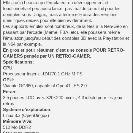
Elle a déjà beaucoup d’émulateur en développement et
fonctionnels et peu aussi lancer pas mal de ceux fait pour les
consoles sous Dingux, mais à terme elle aura des versions
spécifiques dédiés pour elle bien évidemment.
Les supports émulés sont nombreux, de la Nes à la Neo-Geo en
passant par l’arcade (Mame, FBA, etc), elle poussera même
l’émulation jusqu’au début des consoles 3D avec la Playstation et
la N64 par exemple.
En gros et pour résumer, c’est une console POUR RETRO-
GAMERS pensée par UN RETRO-GAMER.
Spécifications
:
CPU
:
Processeur Ingenic JZ4770 1 GHz MIPS
GPU
:
Vivante GC860, capable of OpenGL ES 2.0
Ecran
:
3.5 pouces LCD avec 320×240 pixels; 4:3 idéale pour les jeux
rétros
Système d’exploitation
:
Linux 3.x (OpenDingux)
Mémoire Vive
:
512 Mo DDR2