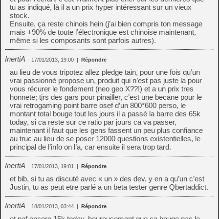
tu as indiqué, là il a un prix hyper intéressant sur un vieux
stock.
Ensuite, ça reste chinois hein (j’ai bien compris ton message
mais +90% de toute l’électronique est chinoise maintenant,
même si les composants sont parfois autres).
InertiA
17/01/2013, 19:00
|
Répondre
au lieu de vous tripotez allez pledge tain, pour une fois qu’un
vrai passionné propose un, produit qui n’est pas juste la pour
vous récurer le fondement (neo geo X??!) et a un prix tres
honnete; tjrs des gars pour pinailler, c’est une becane pour le
vrai retrogaming point barre osef d’un 800*600 perso, le
montant total bouge tout les jours il a passé la barre des 65k
today, si ca reste sur ce ratio par jours ca va passer,
maintenant il faut que les gens fassent un peu plus confiance
au truc au lieu de se poser 12000 questions existentielles, le
principal de l’info on l’a, car ensuite il sera trop tard.
InertiA
17/01/2013, 19:01
|
Répondre
et bib, si tu as discuté avec « un » des dev, y en a qu’un c’est
Justin, tu as peut etre parlé a un beta tester genre Qbertaddict.
InertiA
18/01/2013, 03:44
|
Répondre
et paf encore 15k today, heureusement que ca bouge pas le