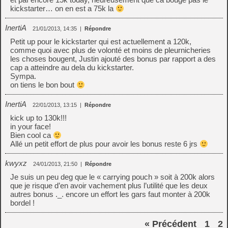
kickstarter… on en est a 75k la
InertiA
21/01/2013, 14:35
|
Répondre
Petit up pour le kickstarter qui est actuellement a 120k,
comme quoi avec plus de volonté et moins de pleurnicheries
les choses bougent, Justin ajouté des bonus par rapport a des
cap a atteindre au dela du kickstarter.
Sympa.
on tiens le bon bout
InertiA
22/01/2013, 13:15
|
Répondre
kick up to 130k!!!
in your face!
Bien cool ca
Allé un petit effort de plus pour avoir les bonus reste 6 jrs
kwyxz
24/01/2013, 21:50
|
Répondre
Je suis un peu deg que le « carrying pouch » soit à 200k alors
que je risque d’en avoir vachement plus l’utilité que les deux
autres bonus ._. encore un effort les gars faut monter à 200k
bordel !
« Précédent
1
2