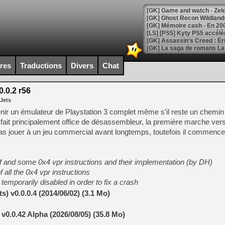
[Mo5] DOOM arrive en cart
[GK] Bethesda fête les 30 
ires
Traductions
Divers
Chat
[GK] Roblox : l'action en B
.0.2 r56
[GK] Agenda - GeForce NOW
 Jets
[GK] Devolver Digital en a 
venir un émulateur de Playstation 3 complet même s’il reste un chemi
l fait principalement office de désassembleur, la première marche ver
[LS] [PS5] ps5-y2jb-autolo
as jouer à un jeu commercial avant longtemps, toutefois il commence
[GK] Pourquoi Marvel Tokon 
[GK] Test : Restory : Chill
[GK] GTA 6 : Rockstar Games
1f and some 0x4 vpr instructions and their implementation (by DH)
[GK] Hot Wheels Infinite Rus
[GK] Mémoire cash - Secret 
all the 0x4 vpr instructions
[GK] Résultats Nintendo : 
emporarily disabled in order to fix a crash
[GK] Déjà des dégraissage
) v0.0.0.4 (2014/06/02) (3.1 Mo)
[Mo5] Brickboy cherche à r
0.0.42 Alpha (2026/08/05) (35.8 Mo)
[GK] Minecraft et ses « Gra