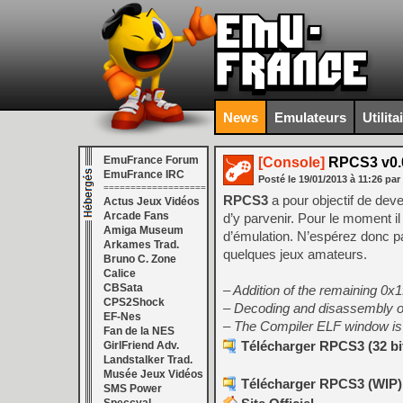
News
Emulateurs
Utilita
EmuFrance Forum
[Console]
RPCS3 v0.0
EmuFrance IRC
Posté le
19/01/2013
à
11:26
par
===================
RPCS3
a pour objectif de de
Actus Jeux Vidéos
Arcade Fans
d’y parvenir. Pour le moment i
Amiga Museum
d’émulation. N’espérez donc p
Arkames Trad.
quelques jeux amateurs.
Bruno C. Zone
Calice
CBSata
– Addition of the remaining 0x
CPS2Shock
– Decoding and disassembly of 
EF-Nes
– The Compiler ELF window is t
Fan de la NES
Télécharger RPCS3 (32 bits
GirlFriend Adv.
Landstalker Trad.
Musée Jeux Vidéos
Télécharger RPCS3 (WIP) v
SMS Power