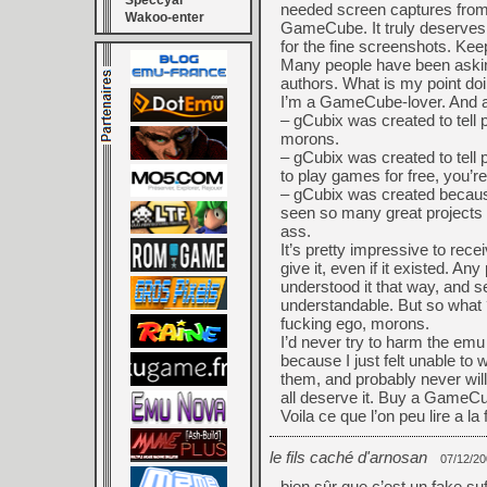
Speccyal
needed screen captures from
Wakoo-enter
GameCube. It truly deserves i
for the fine screenshots. Keep
Many people have been asking
authors. What is my point doin
I’m a GameCube-lover. And a
– gCubix was created to tel
morons.
– gCubix was created to tell p
to play games for free, you’r
– gCubix was created becaus
seen so many great projects 
ass.
It’s pretty impressive to rece
give it, even if it existed. 
understood it that way, and s
understandable. But so what ? 
fucking ego, morons.
I’d never try to harm the emu 
because I just felt unable to 
them, and probably never wi
all deserve it. Buy a GameCub
Voila ce que l’on peu lire a la
le fils caché d'arnosan
07/12/20
bien sûr que c’est un fake suf