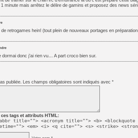
1 minute mais arrêtez le délire de gamins et proposez des news sér
re
 de retrogames hein! (tout plein de nouveaux portages en préparation!
ndre
 je dormai donc j’ai rien vu… A part croco bien sur.
as publiée.
Les champs obligatoires sont indiqués avec
*
ces tags et attributs HTML:
abbr title=""> <acronym title=""> <b> <blockquote 
etime=""> <em> <i> <q cite=""> <s> <strike> <stron