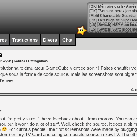
[GK] Mémoire cash - Après 
[GK] "Vous ne serez jamais
[Mo5] Changeable Guardian 
[GK] Des bugs de Super Mar
[LS] [Switch] NSP Auto Inst
ires
Traductions
Divers
Chat
[GK] La saga horrifique Am
9
 Kwyxz
| Source :
Retrogames
olutionnaire émulateur GameCube vient de sortir ! Faites chauffer vo
ie que sous la forme de code source, mais les screenshots sont bigre
[GK] Le portage de Super M
’envie.
[Mo5] Le jeu de course fut
[GK] Guillermo del Toro ado
4
c
[LTF] Eté 2026 - Séquence 
[GK] Mistfall Hunter : déjà 
[GK] Wo Long 2 évolue avec
e
[GK] Crossfire : un TPS à 100
[LS] [PS5] Premiers signes 
, but I’m pretty sure I’ll have feedback about it from morons. You can co
but it won’t do a lot of stuff. Well, check the source. It does a bit m
h
For curious people : the first screenshots were made by pluggin
tem) on my TV Card and using composite source in xawTV. The oth