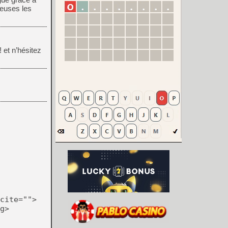
ieuses les
 et n’hésitez
cite="">
g>