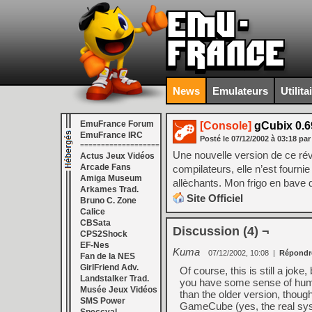
News
Emulateurs
Utilita
EmuFrance Forum
[Console]
gCubix 0.6
EmuFrance IRC
Posté le
07/12/2002
à
03:18
par
===================
Une nouvelle version de ce rév
Actus Jeux Vidéos
Arcade Fans
compilateurs, elle n’est fourn
Amiga Museum
allèchants. Mon frigo en bave d
Arkames Trad.
Site Officiel
Bruno C. Zone
Calice
CBSata
Discussion (4) ¬
CPS2Shock
EF-Nes
Kuma
07/12/2002, 10:08
|
Répondr
Fan de la NES
GirlFriend Adv.
Of course, this is still a joke
Landstalker Trad.
you have some sense of humor, 
Musée Jeux Vidéos
than the older version, thoug
SMS Power
GameCube (yes, the real sys