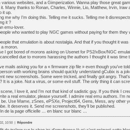
 various websites, and a Gimperization. Wanna play those great ga
t. Many thanks to Ronan, Charles, Winnie, Lio, Matthew, Irvin, Iraw 
[Mo5] DOOM arrive en cart
 it up.
[GK] Bethesda fête les 30 
 me why I’m doing this. Telling me it sucks. Telling me it disrespect
[GK] Roblox : l'action en B
g it ?
n emu-lover.
l people who wanted to play NGC games without paying for them they
[GK] Agenda - GeForce NOW
eople that emulation is about nostalgia. And that if you thought it was
[GK] Devolver Digital en a 
e a moron.
[LS] [PS5] ps5-y2jb-autolo
e I got bored of morons asking on Usenet for PS2/xBox/NGC emulato
cancelled due to morons harassing the authors I thought it was time 
[GK] Pourquoi Marvel Tokon 
[GK] Test : Restory : Chill
ive mails asking you for a « firmware zip file » even though you’ve tol
[GK] GTA 6 : Rockstar Games
Any person with working brains should quickly understand gCubix is a jo
[GK] Hot Wheels Infinite Rus
ent new screenshots. Some were tricked, and finally got angry. That’s
[GK] Mémoire cash - Secret 
[GK] Résultats Nintendo : 
It is a joke. Not a virus, or some evil stuff. The only thing it can scr
[GK] Dans ce jeu de platefo
scene, I love it, and I’m not that kind of sadistic guy. If you think I c
write a real emulator, please yourself. I admire real emu authors. I’m n
ll be. Use Mame, zSnes, ePSXe, Project64, Gens, Mess, any other yo
e. It deserves it. Send me screenshots, they’ll be published.
 fin de la page officielle … en blanc sur blanc …
02, 10:50
|
Répondre
fit de traîner sur le chan irc d’emufrance là où c’est préparé cette bl