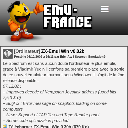
[Ordinateur]
ZX-Emul Win v0.02b
Posté le
08/12/2002
à
16:11
par Eric_Aw
| Source :
Emulation9
Le Spectrum est sans aucun doute l’ordinateur le plus émulé,
grace à Vladimir Yudin il conforte sa première place avec la sortie
de ce nouvel émulateur tournant sous Windows. Il s’agit de la 2nd
release disponible :
07.12.02 :
– Improved decode of Kempston Joystick address (used bits
7,5,3 & 0)
– BugFix : Error message on snaphots loading on some
computers
– New : Support of TAP files and Tape Reader panel
– Some code optimization provided
Télécharger ZX-Emul Win 0.30b (679 Ko)