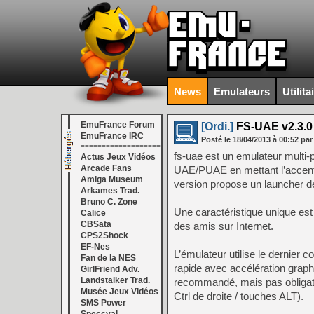
News
Emulateurs
Utilita
EmuFrance Forum
[Ordi.]
FS-UAE v2.3.0
EmuFrance IRC
Posté le
18/04/2013
à
00:52
par
===================
fs-uae est un emulateur multi
Actus Jeux Vidéos
Arcade Fans
UAE/PUAE en mettant l’accent s
Amiga Museum
version propose un launcher d
Arkames Trad.
Bruno C. Zone
Une caractéristique unique est
Calice
CBSata
des amis sur Internet.
CPS2Shock
EF-Nes
L’émulateur utilise le dernie
Fan de la NES
rapide avec accélération graph
GirlFriend Adv.
Landstalker Trad.
recommandé, mais pas obligato
Musée Jeux Vidéos
Ctrl de droite / touches ALT).
SMS Power