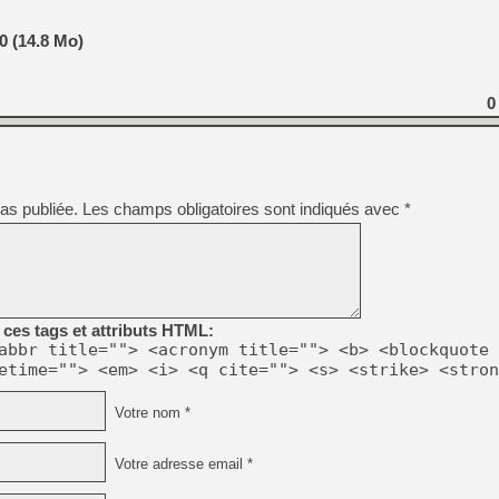
0 (14.8 Mo)
0
[Mo5] DOOM arrive en cart
[GK] Bethesda fête les 30 
[GK] Roblox : l'action en B
[GK] Agenda - GeForce NOW
as publiée.
Les champs obligatoires sont indiqués avec
*
[GK] Devolver Digital en a 
[LS] [PS5] ps5-y2jb-autolo
[GK] Pourquoi Marvel Tokon 
[GK] Test : Restory : Chill
[GK] GTA 6 : Rockstar Games
ces tags et attributs HTML:
[GK] Un mod transforme Fall
abbr title=""> <acronym title=""> <b> <blockquote 
etime=""> <em> <i> <q cite=""> <s> <strike> <stron
Votre nom *
Votre adresse email *