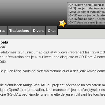
[GK] Diddy Kong Racing, le 
[Mo5] Les jeux électroméca
[Mo5] Le Zombi d’Ubisoft s
[GK] Dans ce jeu de platefo
[GK] Mémoire cash - Après 
[GK] "Vous ne serez jamais
[Mo5] Changeable Guardian 
[GK] Des bugs de Super Mar
ires
Traductions
Divers
Chat
[LS] [Switch] NSP Auto Inst
 beta
 Jets
-plateformes (sur Linux , mac osX et windows) reprenant les travaux
[GK] La saga horrifique Am
ur l’émulation des jeux sur lecteur de disquette et CD-Rom. A noter
édié.
 le jeu en ligne. Vous pouvez maintenant jouer à des jeux Amiga cont
[GK] Le portage de Super M
[Mo5] Le jeu de course fut
[GK] Guillermo del Toro ado
r code d’émulation Amiga WinUAE du projet et nécessite un ordinateu
[LTF] Eté 2026 - Séquence 
ique (OpenGL) pour travailler. Une manette de jeu ou d’un joystick es
[GK] Mistfall Hunter : déjà 
ire (FS-UAE peut émuler une manette de jeu en utilisant les touches
[GK] Wo Long 2 évolue avec
[GK] Crossfire : un TPS à 100
[LS] [PS5] Premiers signes 