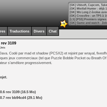
[GK] Mistfall Hunter : déjà 
[GK] Wo Long 2 évolue avec
[GK] Crossfire : un TPS à 100
[LS] [PS5] Premiers signes 
ires
Traductions
Divers
Chat
 rev 3109
[Mo5] DOOM arrive en cart
 Jets
[GK] Bethesda fête les 30 
[GK] Roblox : l'action en B
ava. Codé par mad et shadow (PCSX2) et rejoint par wrayal, fiveofhe
ques jeux commerciaux (tel que Puzzle Bobble Pocket ou Breath Of F
ateur s’améliore progressivement.
[GK] Agenda - GeForce NOW
[GK] Devolver Digital en a 
ojet.
[LS] [PS5] ps5-y2jb-autolo
[GK] Pourquoi Marvel Tokon 
[GK] Test : Restory : Chill
[GK] GTA 6 : Rockstar Games
0.6 rev 3109 (16.5 Mo)
[GK] Hot Wheels Infinite Rus
0.7 rev bb94cd4 (29.1 Mo)
[GK] Mémoire cash - Secret 
[GK] Résultats Nintendo : 