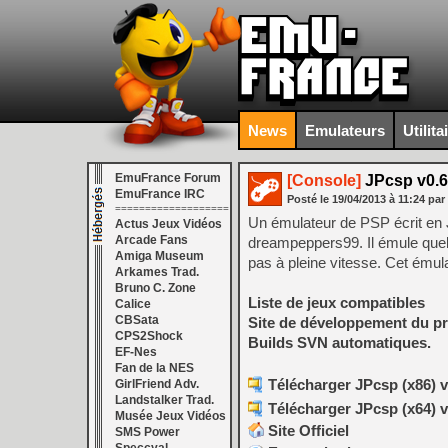
News
Emulateurs
Utilita
EmuFrance Forum
[Console]
JPcsp v0.6
EmuFrance IRC
Posté le
19/04/2013
à
11:24
par
===================
Un émulateur de PSP écrit en J
Actus Jeux Vidéos
Arcade Fans
dreampeppers99. Il émule quel
Amiga Museum
pas à pleine vitesse. Cet émul
Arkames Trad.
Bruno C. Zone
Liste de jeux compatibles
Calice
CBSata
Site de développement du pr
CPS2Shock
Builds SVN automatiques.
EF-Nes
Fan de la NES
Télécharger JPcsp (x86) v
GirlFriend Adv.
Landstalker Trad.
Télécharger JPcsp (x64) v
Musée Jeux Vidéos
Site Officiel
SMS Power