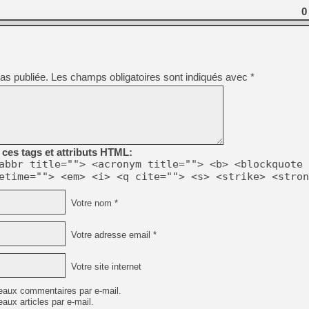
[GK] Déjà des dégraissage
0
[Mo5] Brickboy cherche à r
[GK] Minecraft et ses « Gra
[GK] Beast of Reincarnation
[GK] Ubisoft : fin de parti
as publiée.
Les champs obligatoires sont indiqués avec
*
[GK] Mémoire cash - Metroid
[GK] Dan Houser (GTA) défe
[GK] Comment EA Sports FC
[GK] Crimson Moon : un Dark
[GK] Isle of Reveries : le j
[GK] Moonlighter 2 : The En
[GK] Capcom relance Monste
ces tags et attributs HTML:
abbr title=""> <acronym title=""> <b> <blockquote 
etime=""> <em> <i> <q cite=""> <s> <strike> <stron
[GK] Guillermo del Toro ado
Votre nom *
[LTF] Eté 2026 - Séquence 
Votre adresse email *
Votre site internet
eaux commentaires par e-mail.
aux articles par e-mail.