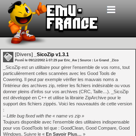
[Divers]
_SicoZip v1.3.1
Posté le
09/12/2002
à
07:29
par Eric_Aw
| Source :
Le Grand _Zico
_SicoZip est un utilitaire pour gérer l’ensemble de vos roms, tout
particulièrement celles scannées avec les Good Tools de
Cowering. Il peut par exemple vérifier les mauvais noms a
l’intérieur des archives zip, retirer les fichiers indésirable ou vous
donner pleins d’infos sur vos archives (CRC, Taille…). _SicoZip
est développé en C++ et utilise la librairie ZipArchive pour le
support des fichiers zippés. Voici les nouveautés de cette version
:
– Little bug fixed with the « name vs zip »
Toujours disponible avec l’ensemble des utilitaires indispensable
pour vos GoodTools tel que : GoodClean, Good Compare, Good
Windows. Suivre le «
En Savoir Plus…
»