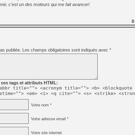
[GK] Mémoire cash - Metroid
nir, c’est un des moteurs qui me fait avancer!
[GK] Dan Houser (GTA) défe
[GK] Comment EA Sports FC
[GK] Crimson Moon : un Dark
[GK] Isle of Reveries : le j
0
[GK] Moonlighter 2 : The En
[GK] Capcom relance Monste
as publiée.
Les champs obligatoires sont indiqués avec
*
[Mo5] Deux inédits du Virtu
[GK] Le beat'em up The Walk
[GK] Endless Legend 2 : enf
ces tags et attributs HTML:
[LS] [PS5] Premiers signes 
abbr title=""> <acronym title=""> <b> <blockquote 
etime=""> <em> <i> <q cite=""> <s> <strike> <stron
Votre nom *
Votre adresse email *
Votre site internet