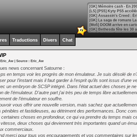
[Mo5] DOOM arrive en cart
[GK] Bethesda fête les 30 
[GK] Roblox : l'action en B
ires
Traductions
Divers
Chat
[GK] Agenda - GeForce NOW
WIP
[GK] Devolver Digital en a 
 Eric_Aw
| Source :
Eric_Aw
[LS] [PS5] ps5-y2jb-autolo
ques news concernant Satourne :
ps en temps voir les progrès de mon émulateur. Je suis désolé de n’
[GK] Pourquoi Marvel Tokon 
 pour l’instant mais il faut garder à l’esprit qu’ils sont issus d’une v
[GK] Test : Restory : Chill
[GK] GTA 6 : Rockstar Games
c un embryon de SCSP intégré. Dans l’état actuel des choses je ne
[GK] Hot Wheels Infinite Rus
n de l’émulateur. D’autre part j’ai très peu de temps libre actuellement
[GK] Mémoire cash - Secret 
ent de l’émulateur en souffre.
[GK] Résultats Nintendo : 
ouvoir vous offrir une nouvelle version, mais sachez que actuellement 
[GK] Déjà des dégraissage
ns pénibles et fastidieuses, au détriment des performances. Donc co
r certaines choses en profondeur, ce qui va prendre du temps mais ce
[Mo5] Brickboy cherche à r
[GK] Minecraft et ses « Gra
a vitesse, deux choses qui deviennent très importantes quand un émul
jeux commerciaux.
[GK] Beast of Reincarnation
nd merci pour tous vos encouragements et vos commentaires sur le
[GK] Ubisoft : fin de parti