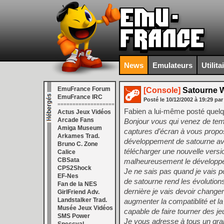
News
Emulateurs
Utilita
EmuFrance Forum
[Console]
Satourne 
EmuFrance IRC
Posté le
10/12/2002
à
19:29
par
===================
Fabien a lui-même posté quel
Actus Jeux Vidéos
Arcade Fans
Bonjour vous qui venez de tem
Amiga Museum
captures d’écran à vous proposer
Arkames Trad.
développement de satourne ave
Bruno C. Zone
télécharger une nouvelle versio
Calice
CBSata
malheureusement le développem
CPS2Shock
Je ne sais pas quand je vais p
EF-Nes
de satourne rend les évolutio
Fan de la NES
dernière je vais devoir change
GirlFriend Adv.
Landstalker Trad.
augmenter la compatiblité et l
Musée Jeux Vidéos
capable de faire tourner des 
SMS Power
Je vous adresse à tous un gra