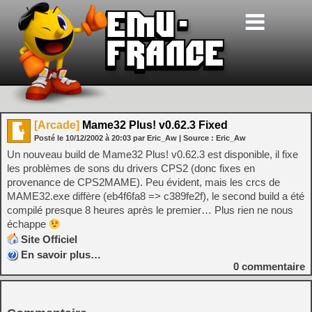
[Arcade]
Mame32 Plus! v0.62.3 Fixed
Posté le
10/12/2002
à
20:03
par Eric_Aw
| Source :
Eric_Aw
Un nouveau build de Mame32 Plus! v0.62.3 est disponible, il fixe
les problèmes de sons du drivers CPS2 (donc fixes en
provenance de CPS2MAME). Peu évident, mais les crcs de
MAME32.exe diffère (eb4f6fa8 => c389fe2f), le second build a été
compilé presque 8 heures après le premier… Plus rien ne nous
échappe
Site Officiel
En savoir plus…
0
commentaire