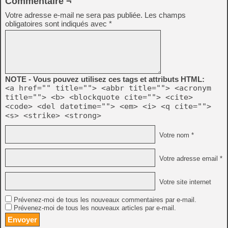
Commentaire ¬
Votre adresse e-mail ne sera pas publiée.
Les champs
obligatoires sont indiqués avec
*
NOTE - Vous pouvez utilisez ces tags et attributs HTML:
<a href="" title=""> <abbr title=""> <acronym
title=""> <b> <blockquote cite=""> <cite>
<code> <del datetime=""> <em> <i> <q cite="">
<s> <strike> <strong>
Votre nom *
Votre adresse email *
Votre site internet
Prévenez-moi de tous les nouveaux commentaires par e-mail.
Prévenez-moi de tous les nouveaux articles par e-mail.