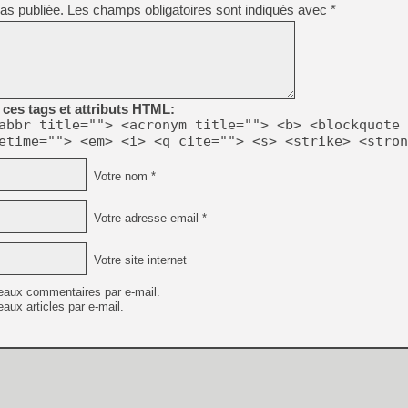
as publiée.
Les champs obligatoires sont indiqués avec
*
ces tags et attributs HTML:
abbr title=""> <acronym title=""> <b> <blockquote 
etime=""> <em> <i> <q cite=""> <s> <strike> <stron
Votre nom *
Votre adresse email *
Votre site internet
eaux commentaires par e-mail.
aux articles par e-mail.