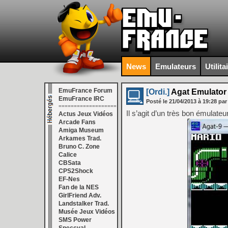
News
Emulateurs
Utilita
EmuFrance Forum
[Ordi.]
Agat Emulator 
EmuFrance IRC
Posté le
21/04/2013
à
19:28
par
===================
Il s’agit d’un très bon émulateur
Actus Jeux Vidéos
Arcade Fans
Amiga Museum
Arkames Trad.
Bruno C. Zone
Calice
CBSata
CPS2Shock
EF-Nes
Fan de la NES
GirlFriend Adv.
Landstalker Trad.
Musée Jeux Vidéos
SMS Power