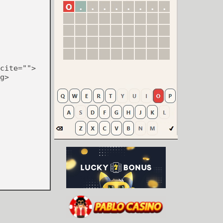
cite="">
g>