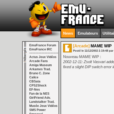
News
Emulateurs
Utilita
EmuFrance Forum
[Arcade]
MAME WIP
EmuFrance IRC
Posté le
11/12/2002
à
19:48
par
===================
Nouveau MAME WIP :
Actus Jeux Vidéos
Arcade Fans
2002-12-11: Zsolt Vasvari ad
Amiga Museum
fixed a slight DIP switch error in
Arkames Trad.
Bruno C. Zone
Calice
CBSata
CPS2Shock
EF-Nes
Fan de la NES
GirlFriend Adv.
Landstalker Trad.
Musée Jeux Vidéos
SMS Power