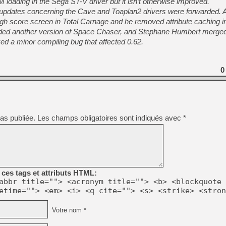
oading in the Sega ST-V driver but it isn’t otherwise improved.
 updates concerning the Cave and Toaplan2 drivers were forwarded. 
 high score screen in Total Carnage and he removed attribute caching in
added another version of Space Chaser, and Stephane Humbert merged
xed a minor compiling bug that affected 0.62.
0
as publiée.
Les champs obligatoires sont indiqués avec
*
ces tags et attributs HTML:
abbr title=""> <acronym title=""> <b> <blockquote 
etime=""> <em> <i> <q cite=""> <s> <strike> <stron
Votre nom *