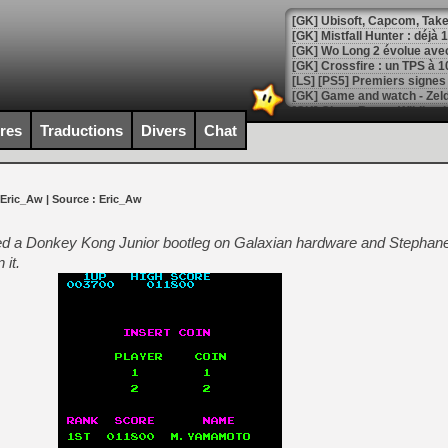
[GK] Mistfall Hunter : déjà 
[GK] Wo Long 2 évolue avec
[GK] Crossfire : un TPS à 100
[LS] [PS5] Premiers signes 
ires
Traductions
Divers
Chat
[Mo5] DOOM arrive en cart
 Eric_Aw
| Source :
Eric_Aw
[GK] Bethesda fête les 30 
[GK] Roblox : l'action en B
ded a Donkey Kong Junior bootleg on Galaxian hardware and Stepha
 it.
[GK] Agenda - GeForce NOW
[GK] Devolver Digital en a 
[LS] [PS5] ps5-y2jb-autolo
[GK] Pourquoi Marvel Tokon 
[GK] Test : Restory : Chill
[GK] GTA 6 : Rockstar Games
[GK] Hot Wheels Infinite Rus
[GK] Mémoire cash - Secret 
[GK] Résultats Nintendo : 