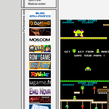
Speccyal
Wakoo-enter