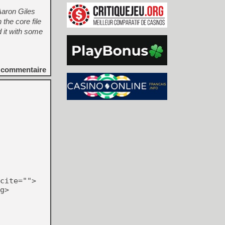
Aaron Giles
 the core file
 it with some
commentaire
cite="">
g>