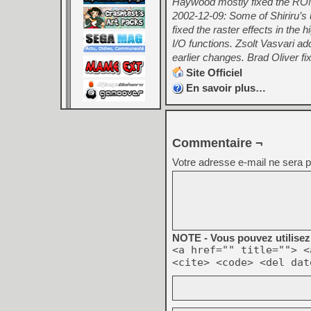
Haywood mostly fixed the ROM l
2002-12-09: Some of Shiriru’s
fixed the raster effects in the
I/O functions. Zsolt Vasvari 
earlier changes. Brad Oliver fi
Site Officiel
En savoir plus…
Commentaire ¬
Votre adresse e-mail ne sera p
NOTE - Vous pouvez utilisez 
<a href="" title=""> <
<cite> <code> <del dat